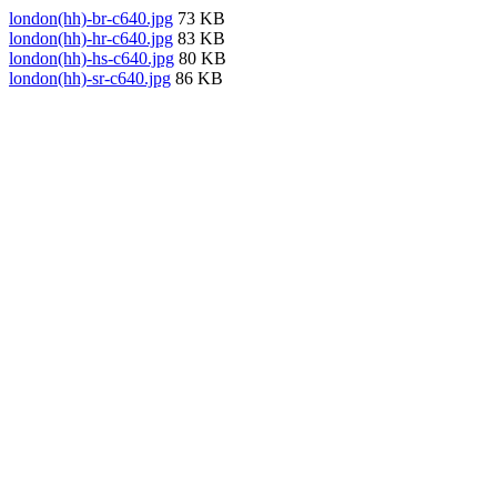
london(hh)-br-c640.jpg
73 KB
london(hh)-hr-c640.jpg
83 KB
london(hh)-hs-c640.jpg
80 KB
london(hh)-sr-c640.jpg
86 KB