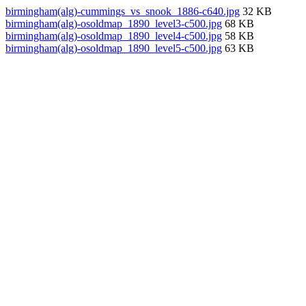
birmingham(alg)-cummings_vs_snook_1886-c640.jpg
32 KB
birmingham(alg)-osoldmap_1890_level3-c500.jpg
68 KB
birmingham(alg)-osoldmap_1890_level4-c500.jpg
58 KB
birmingham(alg)-osoldmap_1890_level5-c500.jpg
63 KB